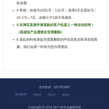
款金额
4.举例：价格为10元/月，1元/天；使用3天后退款为：
10-1*3＝7元；余额小于1就不再退款
5.在淘宝直接申请退款的客户机器人一律自动拒绝！
（因虚拟产品需要在官网删除）
6.退款的时候请提供需要删除的IP信息然后联系在线客
服。我们会第一时间为您办理退款。
合作投诉：QQ7333987
友情链接：
挂机宝
|
挂机宝
|
挂机宝
|
挂机宝
|
挂机宝
Copyright © 2016-2017 秒开云版权所有