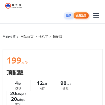
登录
免费注册
当前位置：
网站首页
>
挂机宝
>
顶配版
199
元/月
顶配版
4
12
90
核
GB
GB
CPU
内存
硬盘
20
Mbps /
20
Mbps
带宽